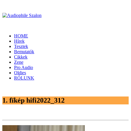
HOME
Hírek
Tesztek
Bemutatók
Cikkek
Zene
Pro Audio
Oldies
RÓLUNK
1. fïkép hifi2022_312