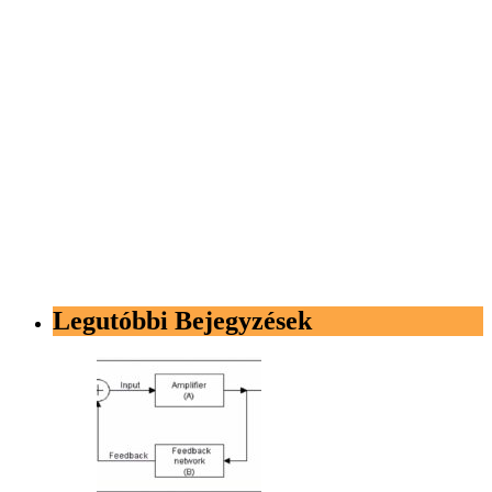
Legutóbbi Bejegyzések