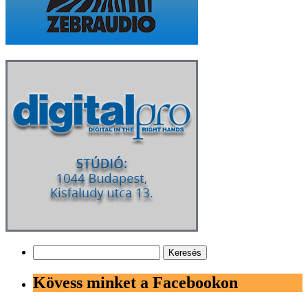
Keresés:
Kövess minket a Facebookon