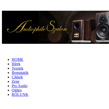
HOME
Hírek
Tesztek
Bemutatók
Cikkek
Zene
Pro Audio
Oldies
RÓLUNK