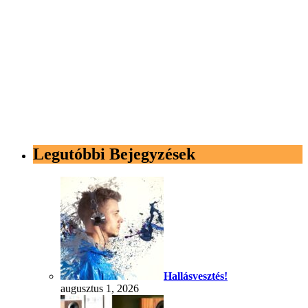
Legutóbbi Bejegyzések
Hallásvesztés!
augusztus 1, 2026