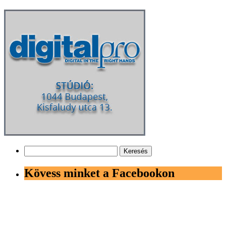
Keresés:
Kövess minket a Facebookon