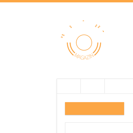
HOME
HÍREK
TESZTEK
1.FŐKÉP 20260525