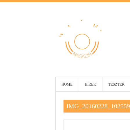
HOME
HÍREK
TESZTEK
IMG_20160228_102559