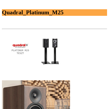
Quadral_Platinum_M25