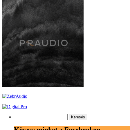
Keresés:
Kövess minket a Facebookon