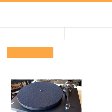
HOME
HÍREK
TESZTEK
BEMUTATÓK
CIKKEK
20220213_121757