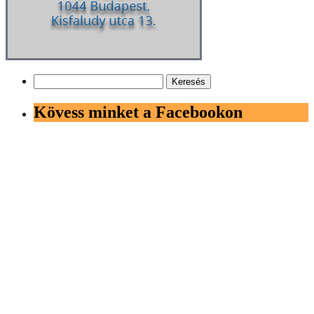
Keresés:
Kövess minket a Facebookon