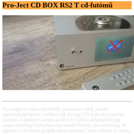
Pro-Ject CD BOX RS2 T cd-futómű
Ez a nagyon csinos, kisméretű, ezütszürke színű, puritán
egyszerűségű doboz csodákat rejt. Ez egy CD-lejátszó a mai kor
számára. A definíció szerint az RS2 T CD-box kétségkívül egy
magas minőségű lejátszásra specializált futómű, nem kizárólag, de
ajánlva a CD-lemez gyűjtők tábora számára. Nem véletlen az irónia,