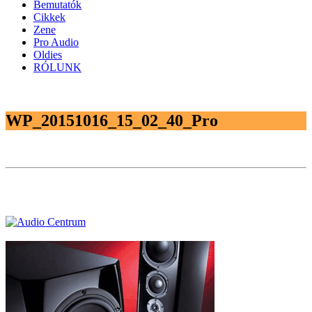
Bemutatók
Cikkek
Zene
Pro Audio
Oldies
RÓLUNK
WP_20151016_15_02_40_Pro