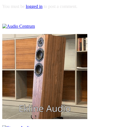
You must be
logged in
to post a comment.