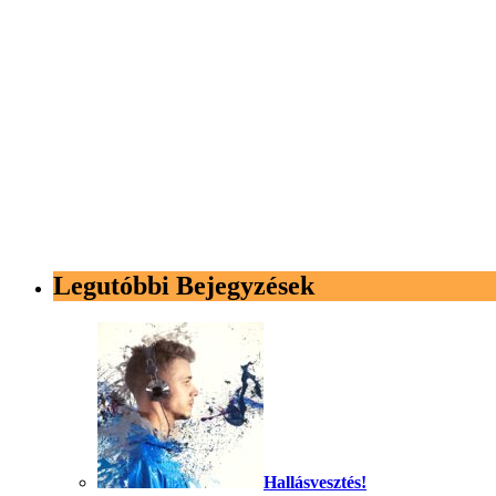
Legutóbbi Bejegyzések
Hallásvesztés!