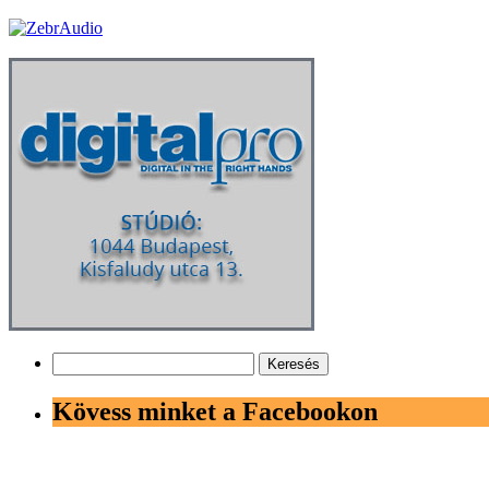
Keresés:
Kövess minket a Facebookon