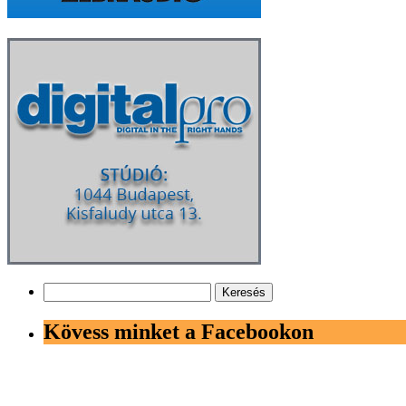
Keresés:
Kövess minket a Facebookon