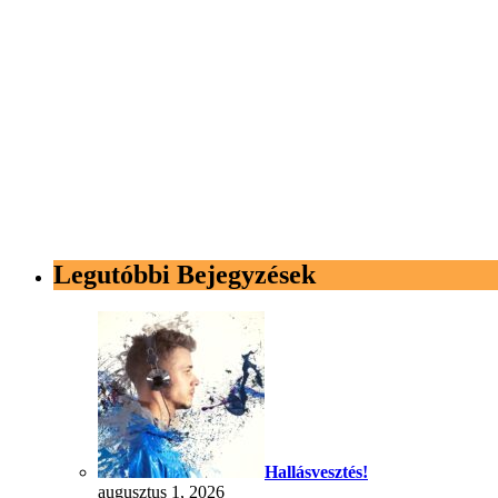
Legutóbbi Bejegyzések
Hallásvesztés!
augusztus 1, 2026