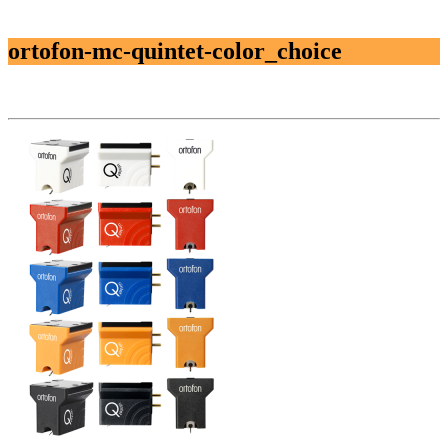
ortofon-mc-quintet-color_choice