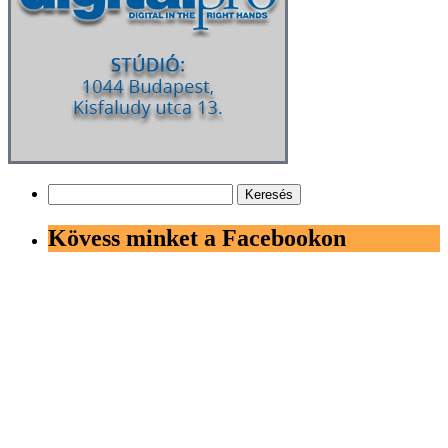
Keresés:
Kövess minket a Facebookon