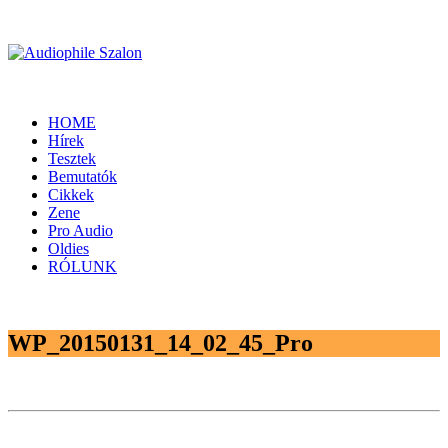
HOME
Hírek
Tesztek
Bemutatók
Cikkek
Zene
Pro Audio
Oldies
RÓLUNK
WP_20150131_14_02_45_Pro