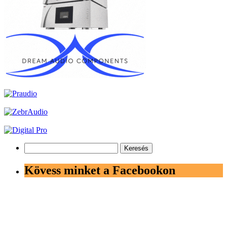
Keresés:
Kövess minket a Facebookon