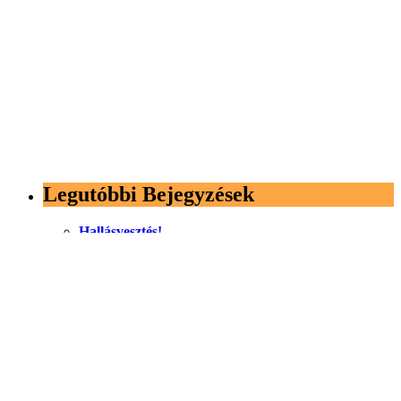
Legutóbbi Bejegyzések
Hallásvesztés!
augusztus 1, 2026
Bemutatkozik a Paradigm Premier v2 hangsugárzó
sorozat
augusztus 1, 2026
A zene reprodukciójának fizikája
július 25, 2026