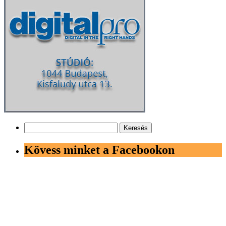
Keresés:
Kövess minket a Facebookon