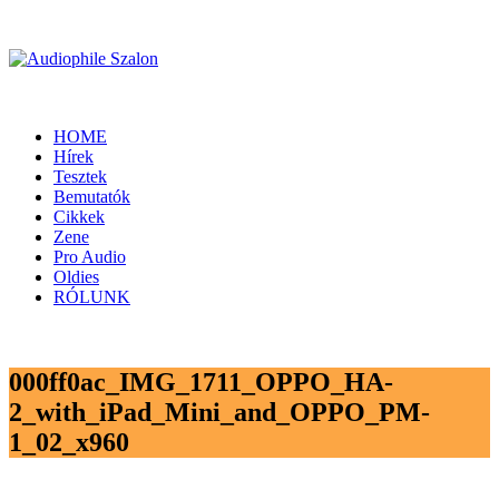
HOME
Hírek
Tesztek
Bemutatók
Cikkek
Zene
Pro Audio
Oldies
RÓLUNK
000ff0ac_IMG_1711_OPPO_HA-
2_with_iPad_Mini_and_OPPO_PM-
1_02_x960