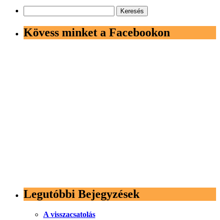
Keresés:
Kövess minket a Facebookon
Legutóbbi Bejegyzések
A visszacsatolás