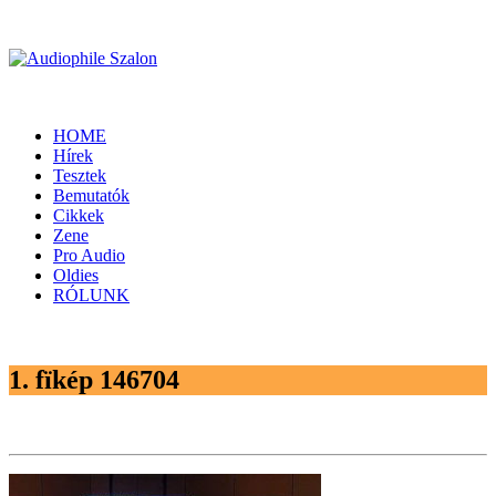
HOME
Hírek
Tesztek
Bemutatók
Cikkek
Zene
Pro Audio
Oldies
RÓLUNK
1. fïkép 146704