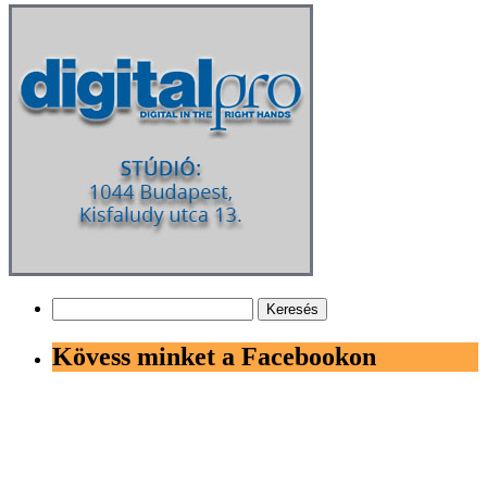
Keresés:
Kövess minket a Facebookon