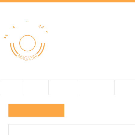
HOME
HÍREK
TESZTEK
BEMUTATÓK
CIKKEK
20220614_085018