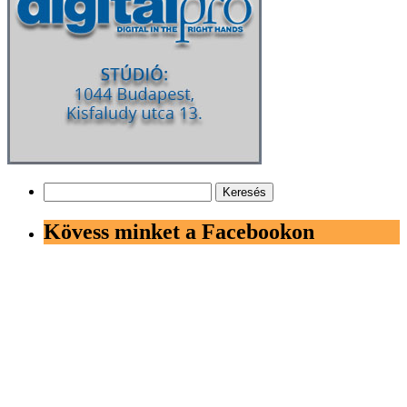
Keresés:
Kövess minket a Facebookon