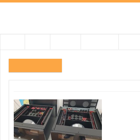
HOME
HÍREK
TESZTEK
BEMUTATÓK
CIKKEK
3.KÉP 20231130