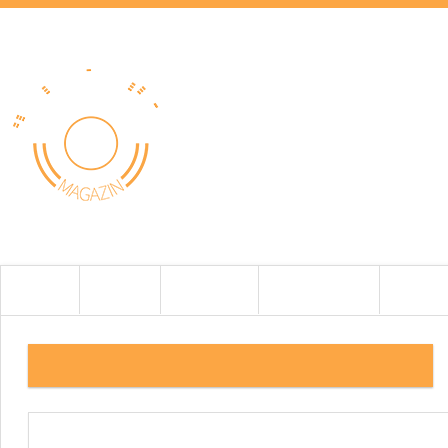
HOME
HÍREK
TESZTEK
BEMUTATÓK
CIKKEK
11.KÉP SEAS-ORBIT-SERIESSPEAKERS