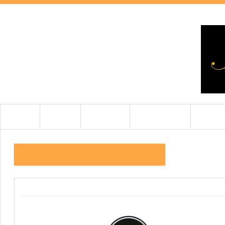
HOME
HÍREK
TESZTEK
BEMUTATÓK
CIKKEK
TECHNICS_RESSURECTION