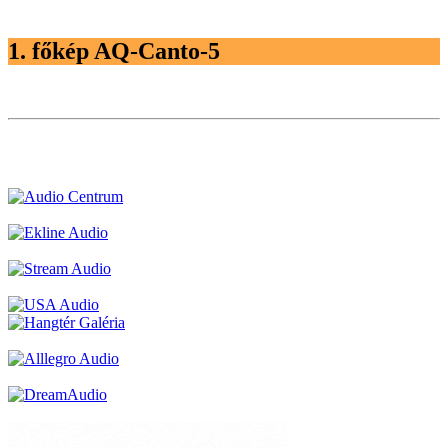
1. főkép AQ-Canto-5