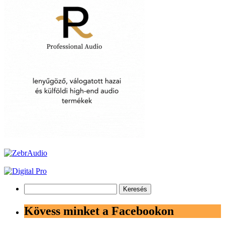
Keresés:
Kövess minket a Facebookon