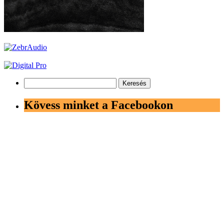
Keresés:
Kövess minket a Facebookon