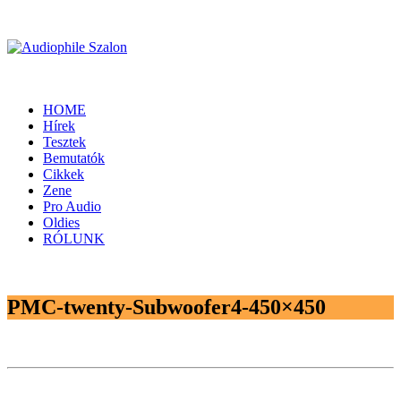
HOME
Hírek
Tesztek
Bemutatók
Cikkek
Zene
Pro Audio
Oldies
RÓLUNK
PMC-twenty-Subwoofer4-450×450