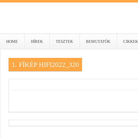
HOME
HÍREK
TESZTEK
BEMUTATÓK
CIKKEK
1. FÏKÉP HIFI2022_320