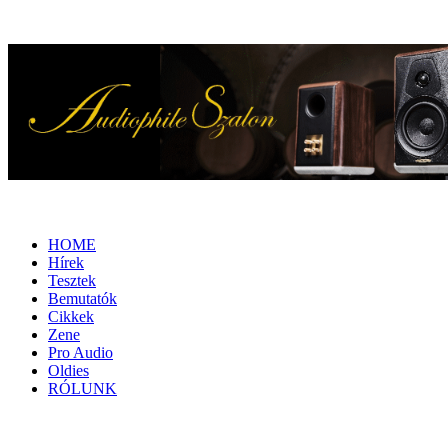
HOME
Hírek
Tesztek
Bemutatók
Cikkek
Zene
Pro Audio
Oldies
RÓLUNK