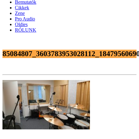
Bemutatók
Cikkek
Zene
Pro Audio
Oldies
RÓLUNK
85084807_3603783953028112_1847956069