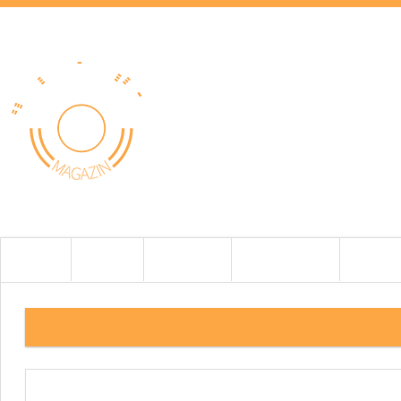
HOME
HÍREK
TESZTEK
BEMUTATÓK
CIKKEK
5.KÉP ELECTROCOMPANIET_ECM_1_MK_