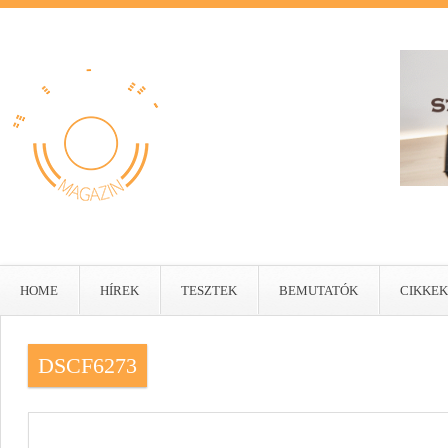
HOME
HÍREK
TESZTEK
BEMUTATÓK
CIKKEK
DSCF6273