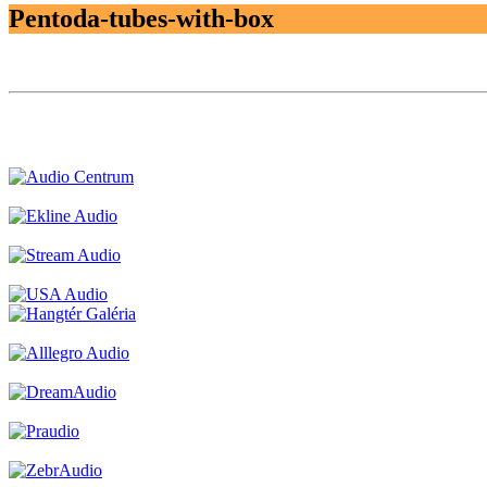
Pentoda-tubes-with-box