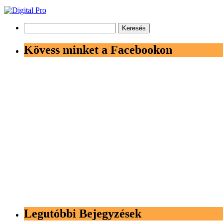
Keresés:
Kövess minket a Facebookon
Legutóbbi Bejegyzések