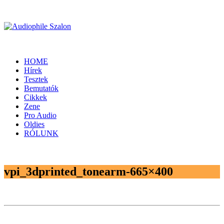
HOME
Hírek
Tesztek
Bemutatók
Cikkek
Zene
Pro Audio
Oldies
RÓLUNK
vpi_3dprinted_tonearm-665×400