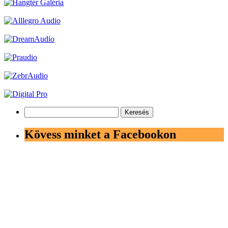
Keresés:
Kövess minket a Facebookon