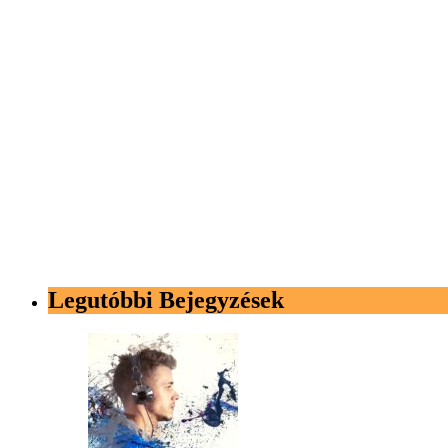
Legutóbbi Bejegyzések