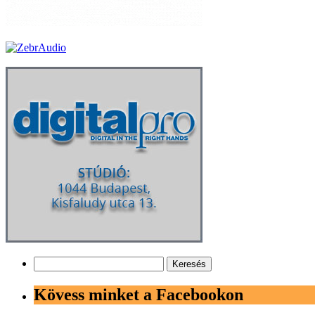
Keresés:
Kövess minket a Facebookon