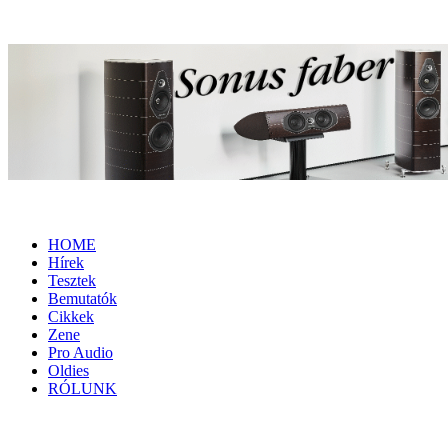
HOME
Hírek
Tesztek
Bemutatók
Cikkek
Zene
Pro Audio
Oldies
RÓLUNK