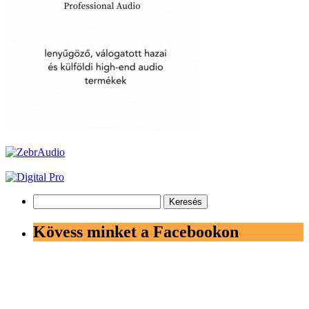
Keresés:
Kövess minket a Facebookon