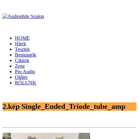
HOME
Hírek
Tesztek
Bemutatók
Cikkek
Zene
Pro Audio
Oldies
RÓLUNK
2.kép Single_Ended_Triode_tube_amp