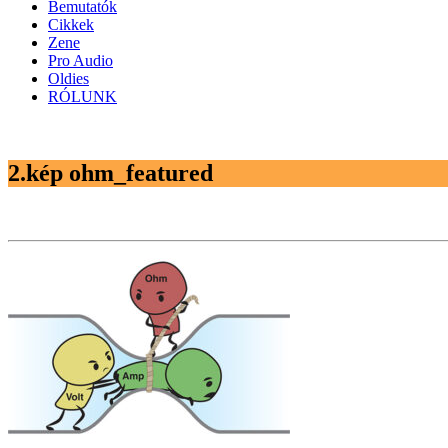
Bemutatók
Cikkek
Zene
Pro Audio
Oldies
RÓLUNK
2.kép ohm_featured