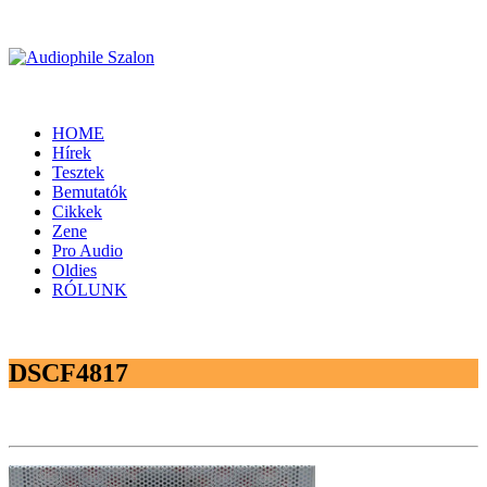
HOME
Hírek
Tesztek
Bemutatók
Cikkek
Zene
Pro Audio
Oldies
RÓLUNK
DSCF4817