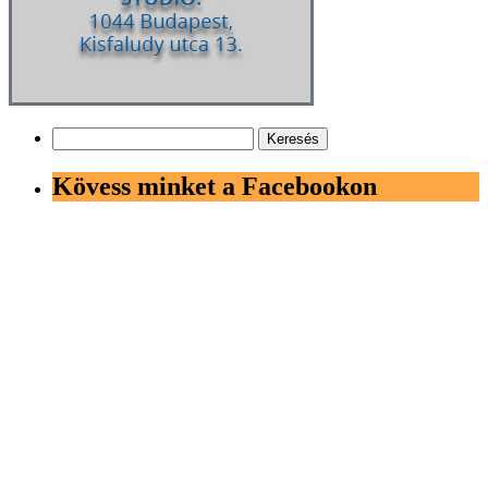
Keresés:
Kövess minket a Facebookon