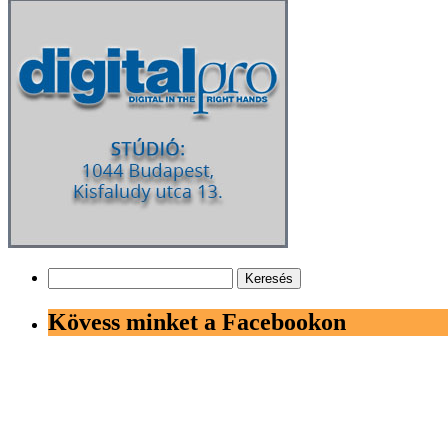
Keresés:
Kövess minket a Facebookon