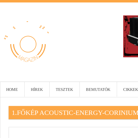
HOME
HÍREK
TESZTEK
BEMUTATÓK
CIKKEK
1.FŐKÉP ACOUSTIC-ENERGY-CORINIU