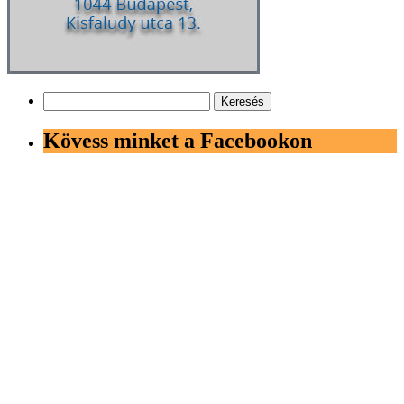
Keresés:
Kövess minket a Facebookon