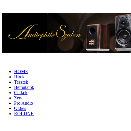
HOME
Hírek
Tesztek
Bemutatók
Cikkek
Zene
Pro Audio
Oldies
RÓLUNK