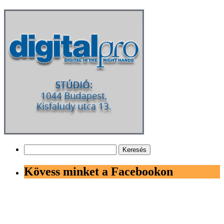
Keresés:
Kövess minket a Facebookon