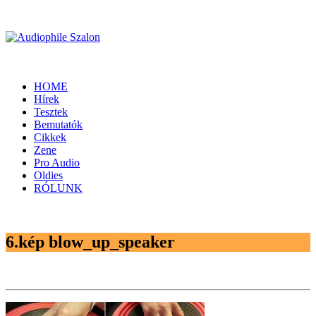
HOME
Hírek
Tesztek
Bemutatók
Cikkek
Zene
Pro Audio
Oldies
RÓLUNK
6.kép blow_up_speaker